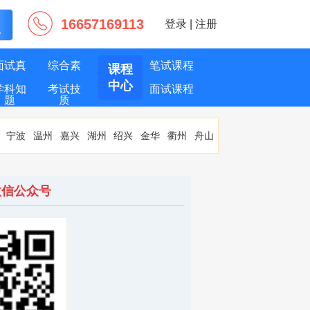
16657169113
登录
|
注册
面试真
综合素
笔试课程
课程
中心
学科知
考试技
面试课程
题
质
识
巧
宁波
温州
嘉兴
湖州
绍兴
金华
衢州
舟山
微信公众号