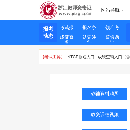
网站导航
考试报
报名条
领准考
报考
动态
成绩查
认定注
普通话
名
件
证
询
册
证
【考试工具】
NTCE报名入口
成绩查询入口
准
教辅资料购买
教资课程视频