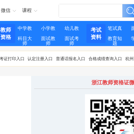
微信
课程
中学教
小学教
幼儿教
笔试真
教师
考试
资格
资料
科目大
面试教
面试考
教育知
师
师
师
题
纲
案
试
识
考证打印入口
认定注册入口
普通话报名入口
合格成绩查询入口
杭州
浙江教师资格证