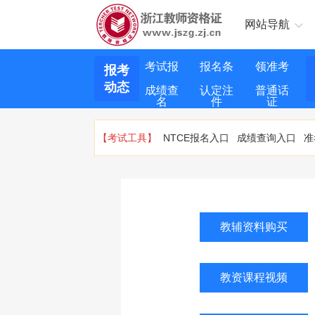
网站导航
考试报
报名条
领准考
报考
动态
成绩查
认定注
普通话
名
件
证
询
册
证
【考试工具】
NTCE报名入口
成绩查询入口
准
教辅资料购买
教资课程视频