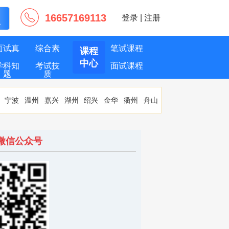
16657169113
登录
|
注册
面试真
综合素
笔试课程
课程
中心
学科知
考试技
面试课程
题
质
识
巧
宁波
温州
嘉兴
湖州
绍兴
金华
衢州
舟山
微信公众号