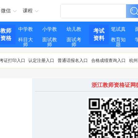
微信
课程
中学教
小学教
幼儿教
笔试真
教师
考试
资格
资料
科目大
面试教
面试考
教育知
师
师
师
题
纲
案
试
识
考证打印入口
认定注册入口
普通话报名入口
合格成绩查询入口
杭州
浙江教师资格证网